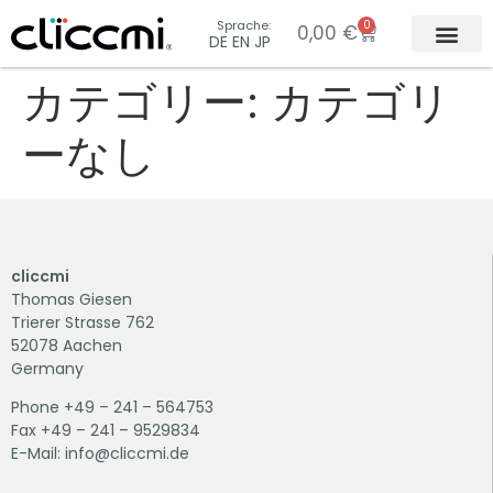
Sprache:
0
0,00
€
DE EN JP
Collection &
Concept & In
カテゴリー:
カテゴリ
ーなし
cliccmi
Thomas Giesen
Trierer Strasse 762
52078 Aachen
Germany
Phone +49 – 241 – 564753
Fax +49 – 241 – 9529834
E-Mail: info@cliccmi.de