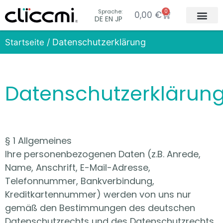
Sprache:
0
0,00
€
DE EN JP
Kollektion &
Konzept & In
/ Datenschutzerklärung
Startseite
Datenschutzerklärun
§ 1 Allgemeines
Ihre personenbezogenen Daten (z.B. Anrede,
Name, Anschrift, E-Mail-Adresse,
Telefonnummer, Bankverbindung,
Kreditkartennummer) werden von uns nur
gemäß den Bestimmungen des deutschen
Datenschutzrechts und des Datenschutzrechts