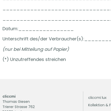
_______________________________
_______________________________
Datum:________________
Unterschrift des/der Verbraucher(s):_
(nur bei Mitteilung auf Papier)
(*) Unzutreffendes streichen
cliccmi
cliccmi lux
Thomas Giesen
Kollektion & 
Trierer Strasse 762