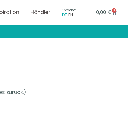
Sprache:
0
piration
Händler
0,00
€
DE
EN
es zurück.)