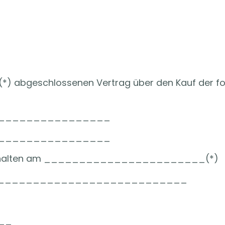
s (*) abgeschlossenen Vertrag über den Kauf der f
________________
________________
rhalten am _______________________(*)
_______________________________
__