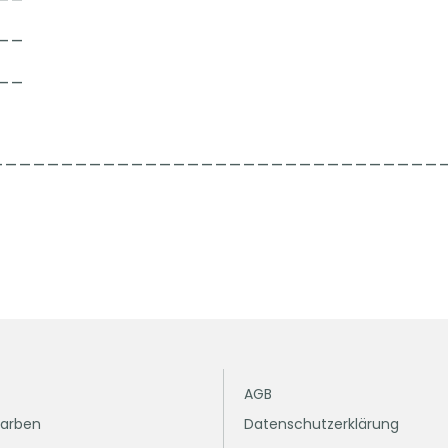
__
__
______________________________________
AGB
Farben
Datenschutzerklärung