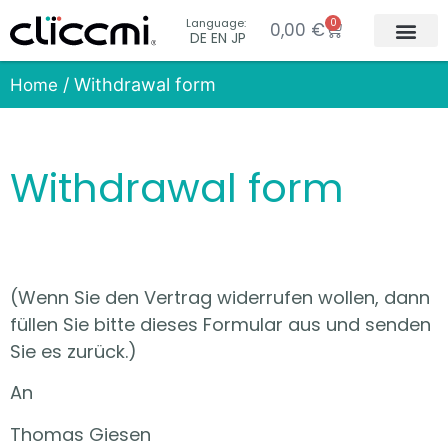
Language:
0
0,00
€
DE EN JP
Collection & 
Concept & In
/ Withdrawal form
Home
Withdrawal form
(Wenn Sie den Vertrag widerrufen wollen, dann
füllen Sie bitte dieses Formular aus und senden
Sie es zurück.)
An
Thomas Giesen